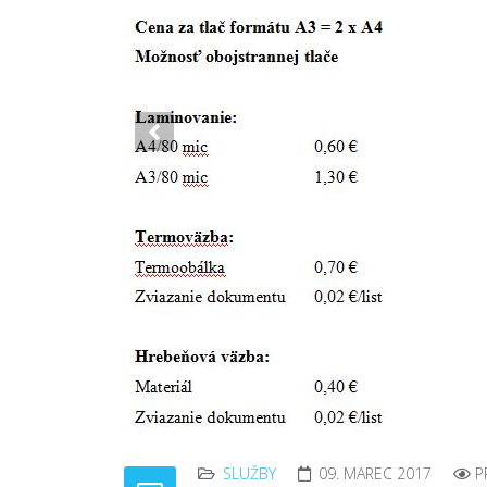
Previous
SLUŽBY
09. MAREC 2017
P