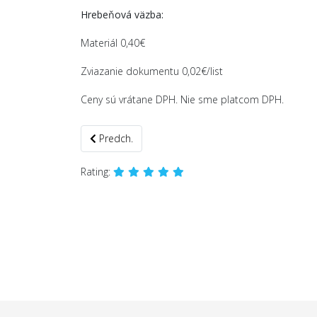
Hrebeňová väzba:
Materiál 0,40€
Zviazanie dokumentu 0,02€/list
Ceny sú vrátane DPH. Nie sme platcom DPH.
Previous article: Tlač, laminovanie, termoväzba
Predch.
Rating: