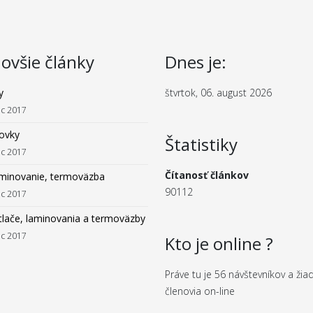
ovšie články
Dnes je:
y
štvrtok, 06. august 2026
ec 2017
ovky
Štatistiky
ec 2017
Čítanosť článkov
aminovanie, termoväzba
90112
ec 2017
tlače, laminovania a termoväzby
ec 2017
Kto je online ?
Práve tu je 56 návštevníkov a žia
členovia on-line