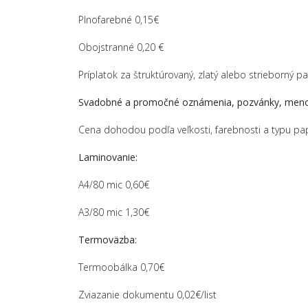
Plnofarebné 0,15€
Obojstranné 0,20 €
Príplatok za štruktúrovaný, zlatý alebo strieborný pa
Svadobné a promočné oznámenia, pozvánky, meno
Cena dohodou podľa veľkosti, farebnosti a typu pa
Laminovanie:
A4/80 mic 0,60€
A3/80 mic 1,30€
Termoväzba:
Termoobálka 0,70€
Zviazanie dokumentu 0,02€/list