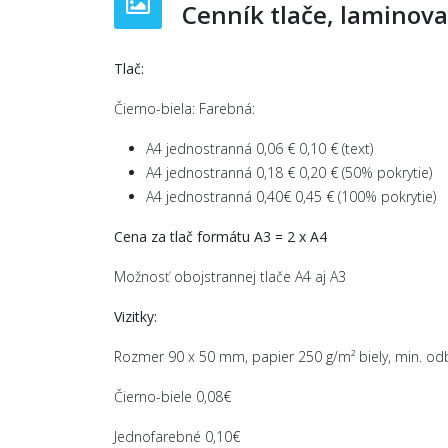
Cenník tlače, laminov
Tlač:
Čierno-biela: Farebná:
A4 jednostranná 0,06 € 0,10 € (text)
A4 jednostranná 0,18 € 0,20 € (50% pokrytie)
A4 jednostranná 0,40€ 0,45 € (100% pokrytie)
Cena za tlač formátu A3 = 2 x A4
Možnosť obojstrannej tlače A4 aj A3
Vizitky:
Rozmer 90 x 50 mm, papier 250 g/m² biely, min. odb
Čierno-biele 0,08€
Jednofarebné 0,10€