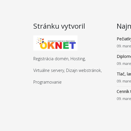
Stránku vytvoril
Najn
Pečiatk
09. mar
Diplom
Registrácia domén, Hosting,
09. mar
Virtuálne servery, Dizajn webstránok,
Tlač, l
09. mar
Programovanie
Cenník 
09. mar