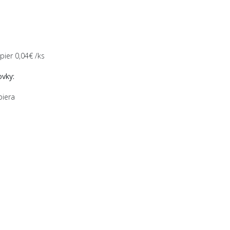
pier 0,04€ /ks
vky:
piera